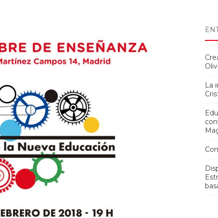
EN
Cre
Oli
La 
Cri
Edu
con
Ma
Com
Dis
Est
bas