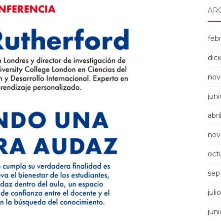
AR
feb
dic
nov
jun
abri
nov
oct
sep
juli
jun