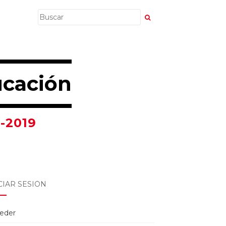
ucación
-2019
CIAR SESIÓN
eder